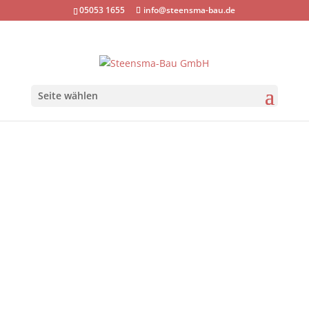
05053 1655
info@steensma-bau.de
Seite wählen
Altbausanierung
Fotos folgen!